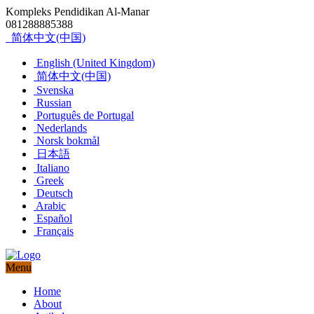
Kompleks Pendidikan Al-Manar
081288885388
简体中文(中国)
English (United Kingdom)
简体中文(中国)
Svenska
Russian
Português de Portugal
Nederlands
Norsk bokmål
日本語
Italiano
Greek
Deutsch
Arabic
Español
Français
Menu
Home
About