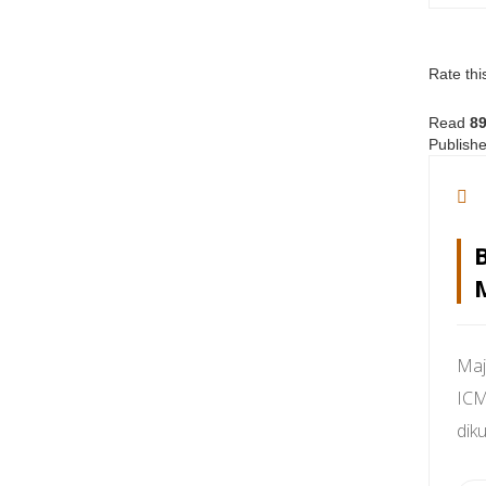
Rate thi
Read
8
Publishe
Maj
ICM
dik