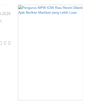
4-2029
h,