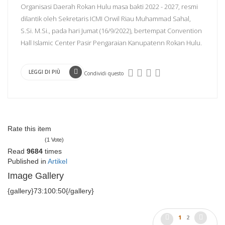
Organisasi Daerah Rokan Hulu masa bakti 2022 - 2027, resmi
dilantik oleh Sekretaris ICMI Orwil Riau Muhammad Sahal,
S.Si. M.Si., pada hari Jumat (16/9/2022), bertempat Convention
Hall Islamic Center Pasir Pengaraian Kanupatenn Rokan Hulu.
LEGGI DI PIÙ
Condividi questo
Rate this item
(1 Vote)
Read
9684
times
Published in
Artikel
Image Gallery
{gallery}73:100:50{/gallery}
1
2