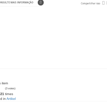
ONSULTE MAIS INFORMAÇÃO
Compartilhar isso
s item
(3 votes)
721
times
d in
Artikel