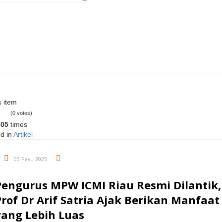
s item
(0 votes)
305
times
d in
Artikel
03 Fev., 2025
Pengurus MPW ICMI Riau Resmi Dilantik,
rof Dr Arif Satria Ajak Berikan Manfaat
yang Lebih Luas