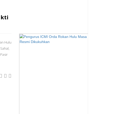
kti
kan Hulu
 Sahal,
 Pasir