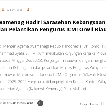
02 Fev., 2025
Wamenag Hadiri Sarasehan Kebangsaan
dan Pelantikan Pengurus ICMI Orwil Ria
il Menteri Agama (Wamenag) Republik Indonesia, Dr. Romo HR
ammad Syafi’i, SH, M.Hum, melakukan kunjungan kerja ke Provi
u pada Minggu (2/2/2025). Kunjungan ini diawali dengan menghad
asehan Kebangsaan dan pelantikan Majelis Pengurus Wilayah I
dekiawan Muslim se-Indonesia (ICMI) Organisasi Wilayah (Orwil
iode 2025–2029, yang turut didampingi oleh Kepala Kantor Wila
enterian Agama (Kakanwil Kemenag) Riau, Muliardi.
ONSULTE MAIS INFORMAÇÃO
Compartilhar isso