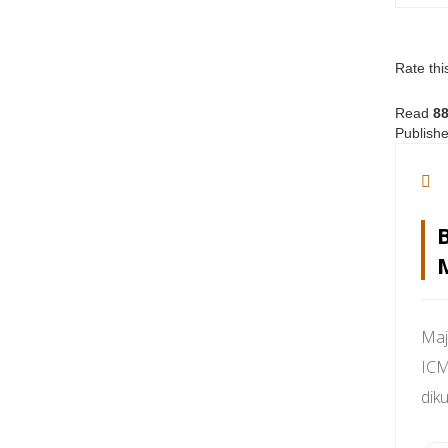
Rate thi
Read
8
Publishe
Maj
ICM
dik