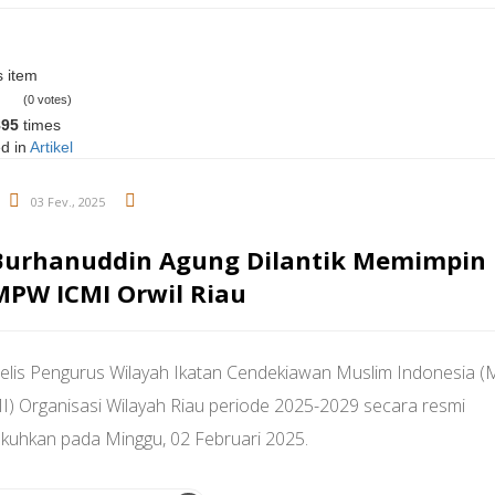
s item
(0 votes)
895
times
d in
Artikel
03 Fev., 2025
Burhanuddin Agung Dilantik Memimpin
MPW ICMI Orwil Riau
elis Pengurus Wilayah Ikatan Cendekiawan Muslim Indonesia 
I) Organisasi Wilayah Riau periode 2025-2029 secara resmi
ukuhkan pada Minggu, 02 Februari 2025.