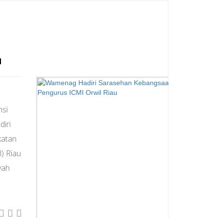
u
nsi
iri
katan
) Riau
yah