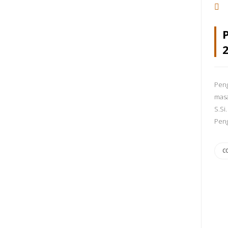
Peng
masa
S.Si
Peng
C