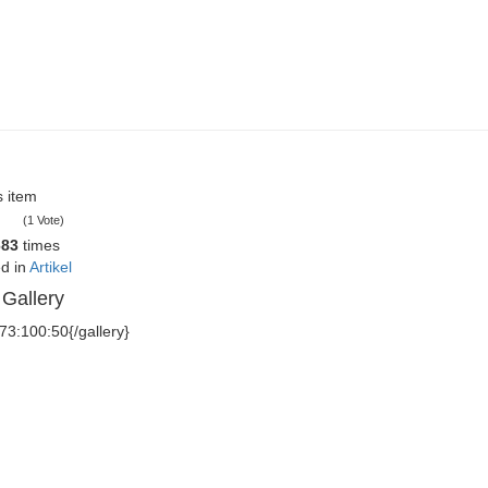
s item
(1 Vote)
683
times
d in
Artikel
Gallery
}73:100:50{/gallery}