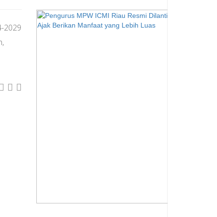
4-2029
h,