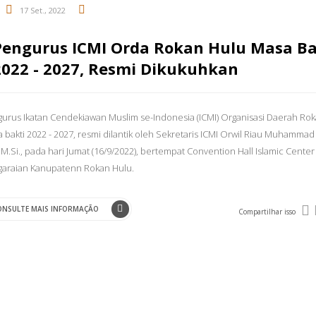
17 Set., 2022
Pengurus ICMI Orda Rokan Hulu Masa Ba
2022 - 2027, Resmi Dikukuhkan
urus Ikatan Cendekiawan Muslim se-Indonesia (ICMI) Organisasi Daerah Ro
 bakti 2022 - 2027, resmi dilantik oleh Sekretaris ICMI Orwil Riau Muhammad
. M.Si., pada hari Jumat (16/9/2022), bertempat Convention Hall Islamic Center
araian Kanupatenn Rokan Hulu.
ONSULTE MAIS INFORMAÇÃO
Compartilhar isso