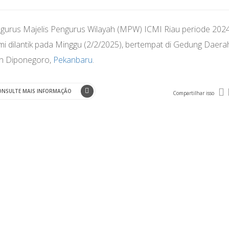
gurus Majelis Pengurus Wilayah (MPW) ICMI Riau periode 202
mi dilantik pada Minggu (2/2/2025), bertempat di Gedung Daera
an Diponegoro,
Pekanbaru
.
ONSULTE MAIS INFORMAÇÃO
Compartilhar isso