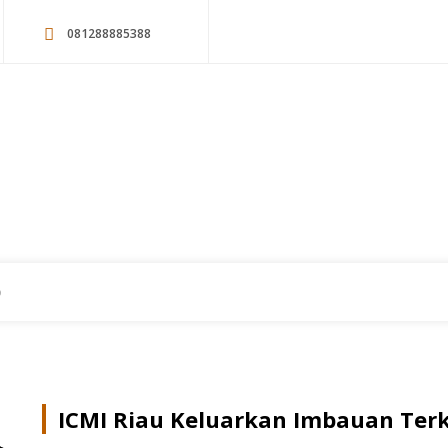
081288885388
an Terkait Covid-19
9
ICMI Riau Keluarkan Imbauan Terk