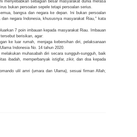
 ini menyebabkan sebagian besar masyarakat dunia merasa
rus bukan persoalan sepele tetapi persoalan serius.
 semua, bangsa dan negara ke depan. Ini bukan persoalan
sa dan negara Indonesia, khususnya masyarakat Riau," kata
eluarkan 7 poin imbauan kepada masyarakat Riau. Imbauan
ersebut berisikan, agar:
gan ke luar rumah, menjaga kebersihan diri, pelaksanaan
s Ulama Indonesia No. 14 tahun 2020.
 melakukan muhasabah diri secara sungguh-sungguh, baik
tas ibadah, memperbanyak istigfar, zikir, dan doa kepada
omando ulil amri (umara dan Ulama), sesuai firman Allah;