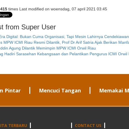
5415
times
Last modified on woensdag, 07 april 2021 03:45
st from Super User
 Era Digital: Bukan Cuma Organisasi, Tapi Mesin Lahirnya Cendekiawa
 MPW ICMI Riau Resmi Dilantik, Prof Dr Arif Satria Ajak Berikan Manf
ddin Agung Dilantik Memimpin MPW ICMI Orwil Riau
 Hadiri Sarasehan Kebangsaan dan Pelantikan Pengurus ICMI Orwil 
m Pintar
Mencuci Tangan
Memakai M
ITA TERBARU
CONTACT US