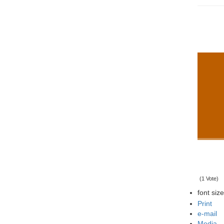
(1 Vote)
font size
Print
e-mail
Media