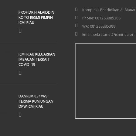
Kompleks Pendidikan Al-Manar
PROF.DR.H.ALAIDDIN
KOTO RESMI PIMPIN
Phone: 081288885388
ICMI RIAU
WA: 081288885388
Email: sekretariat@icmiriau.or.i
ICMI RIAU KELUARKAN
IMBAUAN TERKAIT
COVID-19
DANREM 031/WB
TERIMA KUNJUNGAN
DPW ICMI RIAU