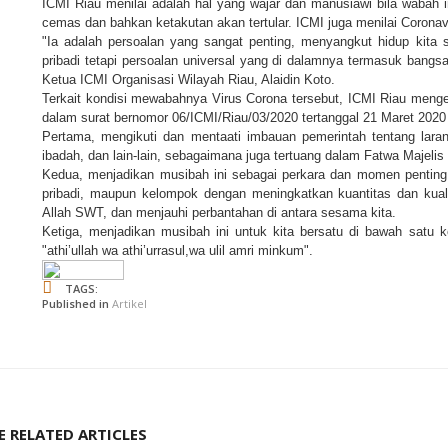
ICMI Riau menilai adalah hal yang wajar dan manusiawi bila wabah
cemas dan bahkan ketakutan akan tertular. ICMI juga menilai Coronavi
"Ia adalah persoalan yang sangat penting, menyangkut hidup kita
pribadi tetapi persoalan universal yang di dalamnya termasuk bang
Ketua ICMI Organisasi Wilayah Riau, Alaidin Koto.
Terkait kondisi mewabahnya Virus Corona tersebut, ICMI Riau meng
dalam surat bernomor 06/ICMI/Riau/03/2020 tertanggal 21 Maret 2020 t
Pertama, mengikuti dan mentaati imbauan pemerintah tentang laran
ibadah, dan lain-lain, sebagaimana juga tertuang dalam Fatwa Majeli
Kedua, menjadikan musibah ini sebagai perkara dan momen penting
pribadi, maupun kelompok dengan meningkatkan kuantitas dan kuali
Allah SWT, dan menjauhi perbantahan di antara sesama kita.
Ketiga, menjadikan musibah ini untuk kita bersatu di bawah satu k
"athi’ullah wa athi’urrasul,wa ulil amri minkum".
TAGS:
Published in
Artikel
 RELATED ARTICLES