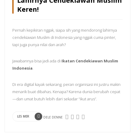
Keren!
Pernah kepikiran nggak, siapa sih yang mendorong lahirnya
cendekiawan Muslim di Indonesia yang nggak cuma pinter,
tapi juga punya nilai dan arah?
Jawabannya bisa jadi ada di
Ikatan Cendekiawan Muslim
Indonesia
.
Di era digital kayak sekarang, peran organisasi ini justru makin
menarik buat dibahas. Kenapa? Karena dunia berubah cepat
—dan umat butuh lebih dari sekadar “ikut arus”.
LES MER
DELE DENNE