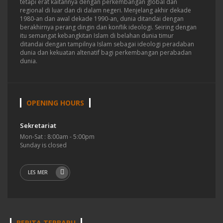
tetapi erat kaitannya dengan perkembangan global dan
regional di luar dan di dalam negeri.
Menjelang akhir dekade
1980-an dan awal dekade 1990-an, dunia ditandai dengan
berakhirnya perang dingin dan konflik ideologi. Seiring dengan
itu semangat kebangkitan Islam di belahan dunia timur
ditandai dengan tampilnya Islam sebagai ideologi peradaban
dunia dan kekuatan altenatif bagi perkembangan perabadan
dunia.
OPENING HOURS
Sekretariat
Mon-Sat : 8:00am - 5:00pm
Sunday is closed
LES MER
BERITA TERBARU