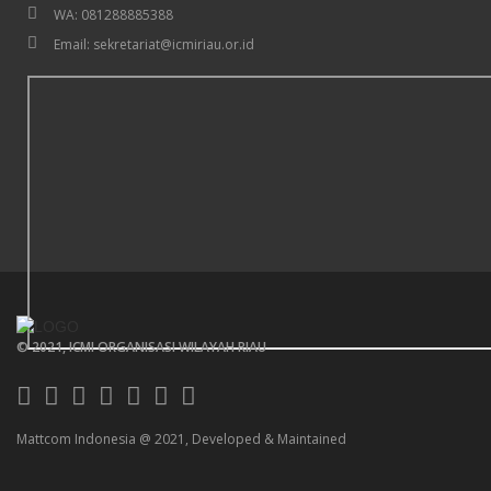
WA: 081288885388
Email: sekretariat@icmiriau.or.id
© 2021, ICMI ORGANISASI WILAYAH RIAU
Mattcom Indonesia @ 2021, Developed & Maintained