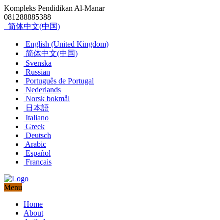
Kompleks Pendidikan Al-Manar
081288885388
简体中文(中国)
English (United Kingdom)
简体中文(中国)
Svenska
Russian
Português de Portugal
Nederlands
Norsk bokmål
日本語
Italiano
Greek
Deutsch
Arabic
Español
Français
Menu
Home
About