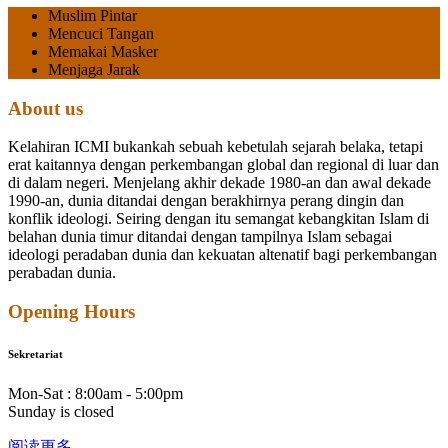
Muslim Pintar
Mencuci Tangan
Memakai Masker
Menjaga Jarak
About us
Kelahiran ICMI bukankah sebuah kebetulah sejarah belaka, tetapi
erat kaitannya dengan perkembangan global dan regional di luar dan
di dalam negeri.
Menjelang akhir dekade 1980-an dan awal dekade
1990-an, dunia ditandai dengan berakhirnya perang dingin dan
konflik ideologi. Seiring dengan itu semangat kebangkitan Islam di
belahan dunia timur ditandai dengan tampilnya Islam sebagai
ideologi peradaban dunia dan kekuatan altenatif bagi perkembangan
perabadan dunia.
Opening Hours
Sekretariat
Mon-Sat : 8:00am - 5:00pm
Sunday is closed
阅读更多